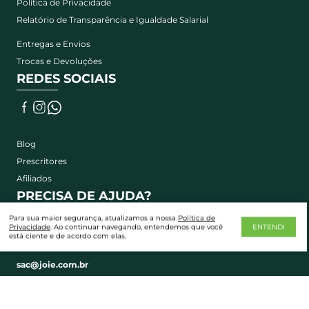
Política de Privacidade
Relatório de Transparência e Igualdade Salarial
Entregas e Envios
Trocas e Devoluções
REDES SOCIAIS
Blog
Prescritores
Afiliados
PRECISA DE AJUDA?
Para sua maior segurança, atualizamos a nossa
Política de
Privacidade
. Ao continuar navegando, entendemos que você
ENTENDI
Entre em contato e esclareça suas dúvidas e problemas:
está ciente e de acordo com elas.
SAC: 0800.591.1099
sac@joie.com.br
Horário de atendimento