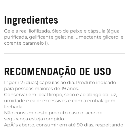
Gorduras monoinsaturadas (g)
0,1
1
Gorduras poli-insaturadas (g)
0,9
5
Ingredientes
Ômega 3 (mg)
600
15
EPA (mg)
360
Geleia real liofilizada, óleo de peixe e cápsula (água
DHA (mg)
240
purificada, gelificante gelatina, umectante glicerol e
Fibras alimentares (g)
0
0
corante caramelo I).
Sódio (mg)
0
0
10-HDA (mg)
5
RECOMENDAÇÃO DE USO
Ingerir 2 (duas) cápsulas ao dia. Produto indicado
para pessoas maiores de 19 anos.
Conservar em local limpo, seco e ao abrigo da luz,
umidade e calor excessivos e com a embalagem
fechada.
Não consumir este produto caso o lacre de
segurança esteja rompido.
ApÃ³s aberto, consumir em até 90 dias, respeitando