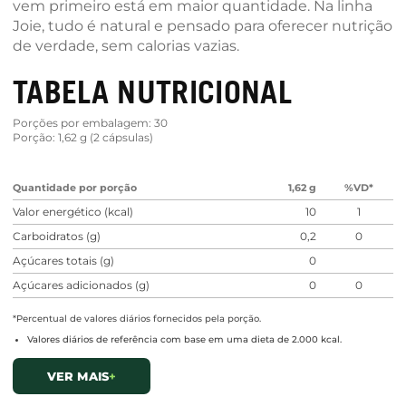
vem primeiro está em maior quantidade. Na linha
Joie, tudo é natural e pensado para oferecer nutrição
de verdade, sem calorias vazias.
TABELA NUTRICIONAL
Porções por embalagem: 30
Porção: 1,62 g (2 cápsulas)
Quantidade por porção
1,62 g
%VD*
Valor energético (kcal)
10
1
Carboidratos (g)
0,2
0
Açúcares totais (g)
0
Açúcares adicionados (g)
0
0
Proteínas (g)
0
0
*Percentual de valores diários fornecidos pela porção.
Gorduras totais (g)
1
2
Valores diários de referência com base em uma dieta de 2.000 kcal.
Gorduras saturadas (g)
0
0
VER MAIS
+
Gorduras trans (g)
0
0